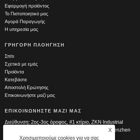
Εφαρμογή προϊόντος
Το Πιστοποιητικό μας
Αγορά Παραγωγής
Η υπηρεσία μας
ΓΡΉΓΟΡΗ ΠΛΟΉΓΗΣΗ
Σπίτι
Σχετικά με εμάς
Προϊόντα
Κατεβάστε
Αποστολή Ερώτησης
Επικοινωνήστε μαζί μας
ΕΠΙΚΟΙΝΩΝΉΣΤΕ ΜΑΖΊ ΜΑΣ
Διεύθυνση: 2ος-3ος όροφος, #1 κτίριο, ZKN Industrial
Park, Hezhou, Xixiang Street, περιοχή Baoan, Shenzhen
X
Τηλ: 0086-13714225895
Χρησιμοποιούμε cookies για να σας